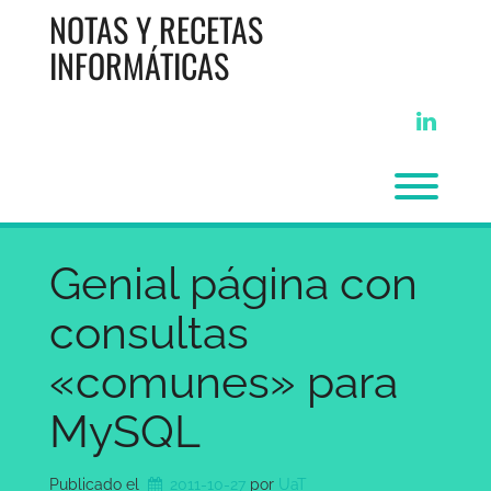
Saltar
NOTAS Y RECETAS
al
contenido
INFORMÁTICAS
linkedi
Alter
Genial página con
consultas
«comunes» para
MySQL
Publicado el
2011-10-27
por 
UaT