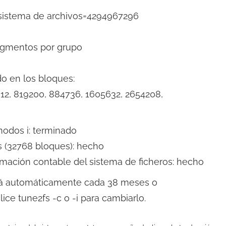
sistema de archivos=4294967296
agmentos por grupo
o en los bloques:
12, 819200, 884736, 1605632, 2654208,
 nodos i: terminado
s (32768 bloques): hecho
rmación contable del sistema de ficheros: hecho
ará automáticamente cada 38 meses o
lice tune2fs -c o -i para cambiarlo.