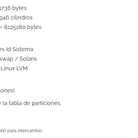
4736 bytes
946 cilindros
 = 8225280 bytes
es Id Sistema
swap / Solaris
 Linux LVM
iones!
 la tabla de particiones.
ción para intercambio: