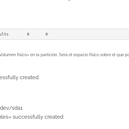
/media/swapfile	swap	swap	defaults	0	0
Volumen físico» en la partición. Será el espacio físico sobre el qu
ssfully created
/dev/sda1
les» successfully created