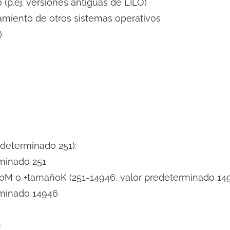
o (p.ej. versiones antiguas de LILO)
namiento de otros sistemas operativos
)
edeterminado 251):
rminado 251
ñoM o +tamañoK (251-14946, valor predeterminado 149
erminado 14946
: