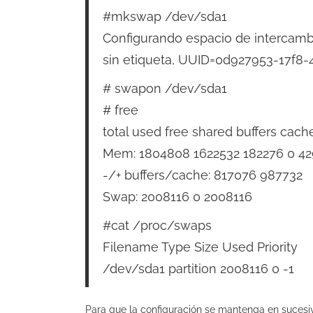
#mkswap /dev/sda1
Configurando espacio de intercamb
sin etiqueta, UUID=0d927953-17f8
# swapon /dev/sda1
# free
total used free shared buffers cach
Mem: 1804808 1622532 182276 0 4
-/+ buffers/cache: 817076 987732
Swap: 2008116 0 2008116
#cat /proc/swaps
Filename Type Size Used Priority
/dev/sda1 partition 2008116 0 -1
Para que la configuración se mantenga en sucesivo