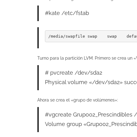
#kate /etc/fstab
Turno para la partición LVM. Primero se crea un «
# pvcreate /dev/sda2
Physical volume «/dev/sda2» succe
Ahora se crea el «grupo de volúmenes»:
#vgcreate Grupo02_Prescindibles 
Volume group «Grupo02_Prescindib