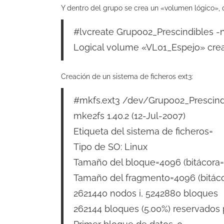
Y dentro del grupo se crea un «volumen lógico», 
#lvcreate Grupo02_Prescindibles -
Logical volume «VL01_Espejo» cre
Creación de un sistema de ficheros ext3:
#mkfs.ext3 /dev/Grupo02_Prescin
mke2fs 1.40.2 (12-Jul-2007)
Etiqueta del sistema de ficheros=
Tipo de SO: Linux
Tamaño del bloque=4096 (bitácora=
Tamaño del fragmento=4096 (bitáco
2621440 nodos i, 5242880 bloques
262144 bloques (5.00%) reservados 