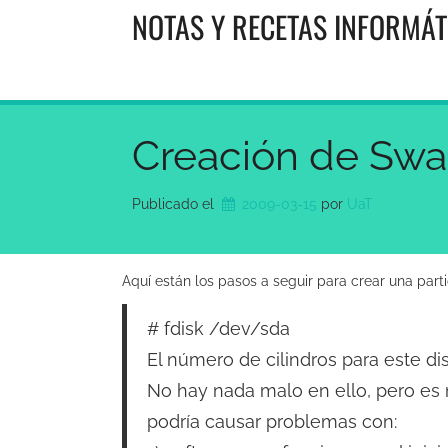
Saltar
NOTAS Y RECETAS INFORMÁT
al
contenido
Creación de Sw
Publicado el
2009-03-15
por 
UaT
Aquí están los pasos a seguir para crear una parti
# fdisk /dev/sda
El número de cilindros para este di
No hay nada malo en ello, pero es
podría causar problemas con: