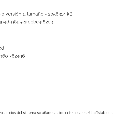
io versión 1, tamaño = 2056314 kB
-494d-9895-1f0bbc4f82e3
ed
2960 762496
s inicios del sistema se añade la siguiente línea en /etc/fstab con 