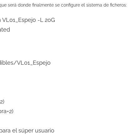
que será donde finalmente se configure el sistema de ficheros:
n VL01_Espejo -L 20G
ated
dibles/VL01_Espejo
2)
ra=2)
para el súper usuario