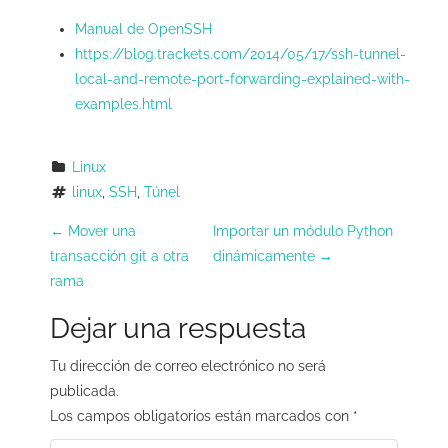
Manual de OpenSSH
https://blog.trackets.com/2014/05/17/ssh-tunnel-
local-and-remote-port-forwarding-explained-with-
examples.html
Linux
linux
, 
SSH
, 
Túnel
N
←
Mover una
Importar un módulo Python
transacción git a otra
dinámicamente
→
a
rama
v
Dejar una respuesta
e
Tu dirección de correo electrónico no será
g
publicada.
a
Los campos obligatorios están marcados con
*