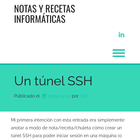
Saltar
NOTAS Y RECETAS
al
contenido
INFORMÁTICAS
linkedi
Alter
Un túnel SSH
Publicado el
2019-02-12
por 
UaT
Mi primera intención con esta entrada era simplemente
anotar a modo de nota/receta/chuleta cómo crear un
túnel SSH para poder iniciar sesión en una máquina (o