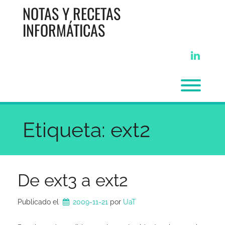
Saltar
NOTAS Y RECETAS
al
contenido
INFORMÁTICAS
linkedi
Alter
Etiqueta:
ext2
De ext3 a ext2
Publicado el
2009-11-21
por 
UaT