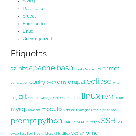
config
Desarrollo
drupal
Enredando
Linux
Uncategorized
Etiquetas
apache
bash
32 bits
chroot
boot
CA
CentOS
eclipse
conky
dns
drupal
completion
DHCP
ext2
linux
git
LVM
ext3
Gnome
Google Sheets API
kernel
mount
mysql
módulo
módem
NetworkManager
Oracle
prioridad
prompt
python
SSH
RAID
REM
RPM
rt2500
SSL
wine
swap
test
tipc
trac
unittest
VirtualBox
VNC
wifi