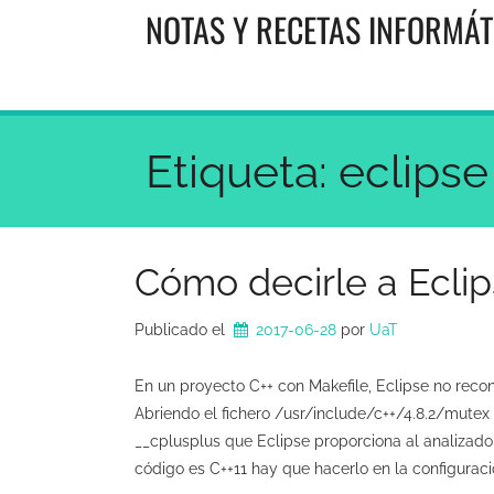
Saltar
NOTAS Y RECETAS INFORMÁT
al
contenido
Etiqueta:
eclipse
Cómo decirle a Eclip
Publicado el
2017-06-28
por 
UaT
En un proyecto C++ con Makefile, Eclipse no recono
Abriendo el fichero /usr/include/c++/4.8.2/mutex
__cplusplus que Eclipse proporciona al analizador
código es C++11 hay que hacerlo en la configurac