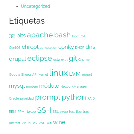
Uncategorized
Etiquetas
apache
bash
32 bits
boot
CA
chroot
conky
dns
CentOS
completion
DHCP
eclipse
git
drupal
ext2
ext3
Gnome
linux
LVM
Google Sheets API
kernel
mount
mysql
módulo
módem
NetworkManager
prompt
python
Oracle
prioridad
RAID
SSH
REM
RPM
rt2500
SSL
swap
test
tipc
trac
wine
unittest
VirtualBox
VNC
wifi