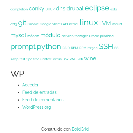
eclipse
conky
dns
drupal
completion
DHCP
ext2
linux
git
LVM
ext3
Gnome
Google Sheets API
kernel
mount
mysql
módulo
módem
NetworkManager
Oracle
prioridad
prompt
python
SSH
RAID
REM
RPM
rt2500
SSL
wine
swap
test
tipc
trac
unittest
VirtualBox
VNC
wifi
WP
Acceder
Feed de entradas
Feed de comentarios
WordPress.org
Construido con
BoldGrid