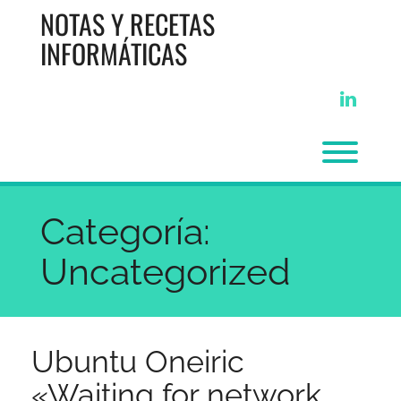
Saltar
NOTAS Y RECETAS
al
contenido
INFORMÁTICAS
linkedi
Alter
Categoría:
Uncategorized
Ubuntu Oneiric
«Waiting for network